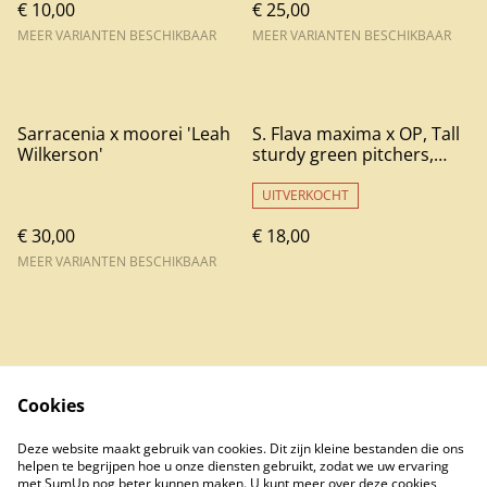
€ 10,00
€ 25,00
MEER VARIANTEN BESCHIKBAAR
MEER VARIANTEN BESCHIKBAAR
Sarracenia x moorei 'Leah
S. Flava maxima x OP, Tall
Wilkerson'
sturdy green pitchers,
vigorous grower
UITVERKOCHT
€ 30,00
€ 18,00
MEER VARIANTEN BESCHIKBAAR
Cookies
Contact Us
Legal Terms
Deze website maakt gebruik van cookies. Dit zijn kleine bestanden die ons
Privacy Policy
Cookie Policy
helpen te begrijpen hoe u onze diensten gebruikt, zodat we uw ervaring
met SumUp nog beter kunnen maken. U kunt meer over deze cookies