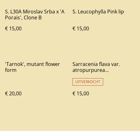
S. L30A Miroslav Srba x 'A
S. Leucophylla Pink lip
Porais', Clone B
€ 15,00
€ 15,00
'Tarnok', mutant flower
Sarracenia flava var.
form
atropurpurea
'Waccamaw' x self, Clone B
UITVERKOCHT
€ 20,00
€ 15,00