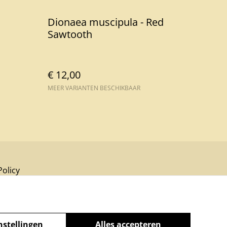
Dionaea muscipula - Red
Sawtooth
€ 12,00
MEER VARIANTEN BESCHIKBAAR
Policy
nstellingen
Alles accepteren