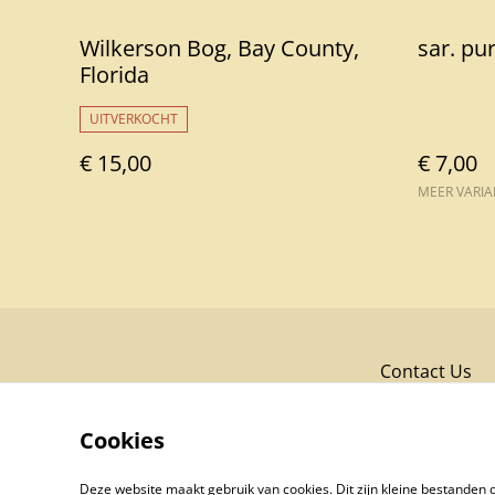
Wilkerson Bog, Bay County,
sar. pu
Florida
UITVERKOCHT
€ 15,00
€ 7,00
MEER VARI
Contact Us
Cookies
Deze website maakt gebruik van cookies. Dit zijn kleine bestanden d