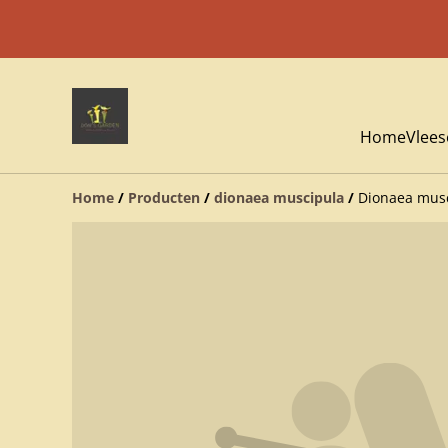
Home
Vlees
Home
/
Producten
/
dionaea muscipula
/
Dionaea musc