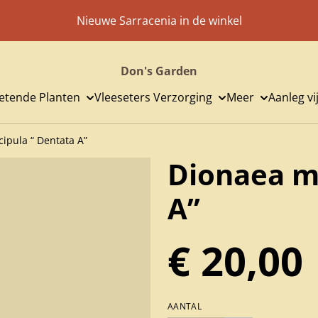
Nieuwe Sarracenia in de winkel
Don's Garden
etende Planten
Vleeseters Verzorging
Meer
Aanleg v
ipula “ Dentata A”
Dionaea m
A”
€ 20,00
AANTAL