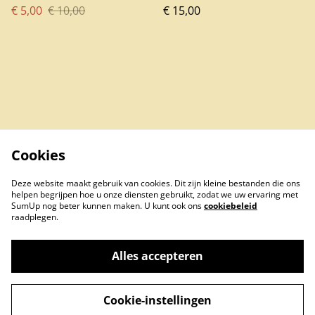
€ 5,00
€ 10,00
hood
€ 15,00
Cookies
Deze website maakt gebruik van cookies. Dit zijn kleine bestanden die ons
helpen begrijpen hoe u onze diensten gebruikt, zodat we uw ervaring met
SumUp nog beter kunnen maken. U kunt ook ons
cookiebeleid
raadplegen.
Alles accepteren
Contact Us
Legal Terms
Cookie-instellingen
Privacy Policy
Cookie Policy